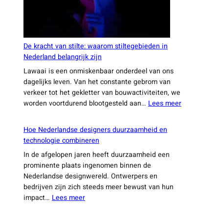
De kracht van stilte: waarom stiltegebieden in
Nederland belangrijk zijn
Lawaai is een onmiskenbaar onderdeel van ons
dagelijks leven. Van het constante gebrom van
verkeer tot het gekletter van bouwactiviteiten, we
:
worden voortdurend blootgesteld aan…
Lees meer
De
kracht
Hoe Nederlandse designers duurzaamheid en
van
technologie combineren
stilte:
In de afgelopen jaren heeft duurzaamheid een
waarom
prominente plaats ingenomen binnen de
stiltegebie
Nederlandse designwereld. Ontwerpers en
in
bedrijven zijn zich steeds meer bewust van hun
Nederland
:
impact…
Lees meer
belangrijk
Hoe
zijn
Nederlandse