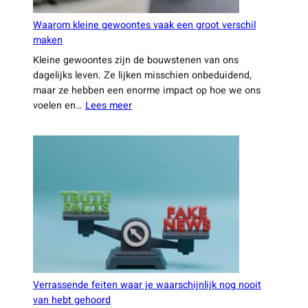
Waarom kleine gewoontes vaak een groot verschil
maken
Kleine gewoontes zijn de bouwstenen van ons
dagelijks leven. Ze lijken misschien onbeduidend,
maar ze hebben een enorme impact op hoe we ons
:
voelen en…
Lees meer
Waarom
kleine
gewoontes
vaak
een
groot
verschil
maken
Verrassende feiten waar je waarschijnlijk nog nooit
van hebt gehoord