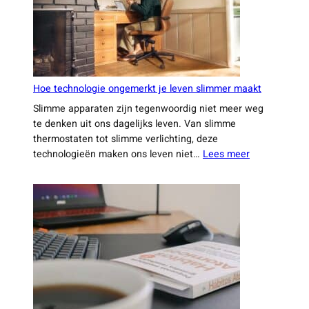
jaar
niet
wilt
missen
Hoe technologie ongemerkt je leven slimmer maakt
Slimme apparaten zijn tegenwoordig niet meer weg
te denken uit ons dagelijks leven. Van slimme
thermostaten tot slimme verlichting, deze
:
technologieën maken ons leven niet…
Lees meer
Hoe
technologie
ongemerkt
je
leven
slimmer
maakt