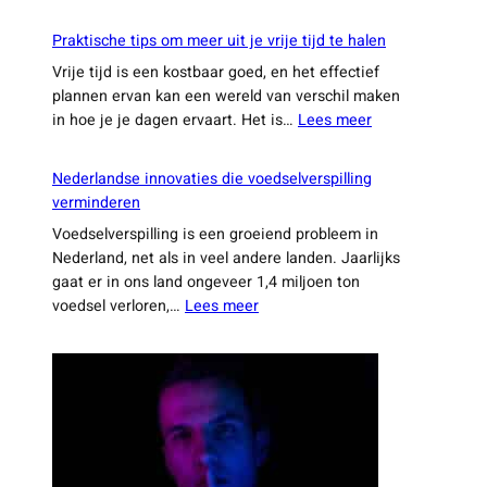
25
slimme
Praktische tips om meer uit je vrije tijd te halen
weetjes
Vrije tijd is een kostbaar goed, en het effectief
die
plannen ervan kan een wereld van verschil maken
je
:
in hoe je je dagen ervaart. Het is…
Lees meer
dagelijkse
Praktische
leven
tips
een
Nederlandse innovaties die voedselverspilling
om
stuk
verminderen
meer
makkelijker
Voedselverspilling is een groeiend probleem in
uit
maken
Nederland, net als in veel andere landen. Jaarlijks
je
gaat er in ons land ongeveer 1,4 miljoen ton
vrije
:
voedsel verloren,…
Lees meer
tijd
Nederlandse
te
innovaties
halen
die
voedselverspilling
verminderen