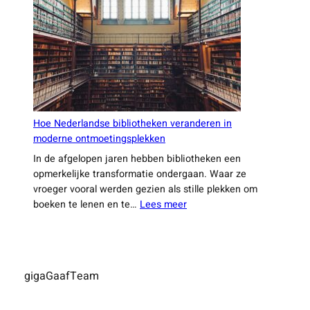
reizen
binnen
Nederland
Hoe Nederlandse bibliotheken veranderen in
moderne ontmoetingsplekken
In de afgelopen jaren hebben bibliotheken een
opmerkelijke transformatie ondergaan. Waar ze
vroeger vooral werden gezien als stille plekken om
:
boeken te lenen en te…
Lees meer
Hoe
Nederlandse
bibliotheken
veranderen
gigaGaafTeam
in
moderne