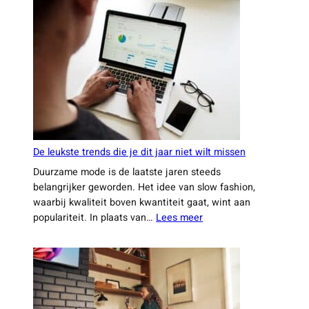
meer
huiseigenaren
kiezen
voor
een
ervaren
aannemer
uit
Leiden
De leukste trends die je dit jaar niet wilt missen
Duurzame mode is de laatste jaren steeds
belangrijker geworden. Het idee van slow fashion,
waarbij kwaliteit boven kwantiteit gaat, wint aan
:
populariteit. In plaats van…
Lees meer
De
leukste
trends
die
je
dit