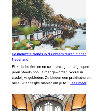
designers
duurzaamheid
en
technologie
combineren
De nieuwste trends in duurzaam reizen binnen
Nederland
Elektrische fietsen en scooters zijn de afgelopen
jaren steeds populairder geworden, vooral in
stedelijke gebieden. Ze bieden een praktische en
:
milieuvriendelijke manier om je te…
Lees meer
De
nieuwste
trends
in
duurzaam