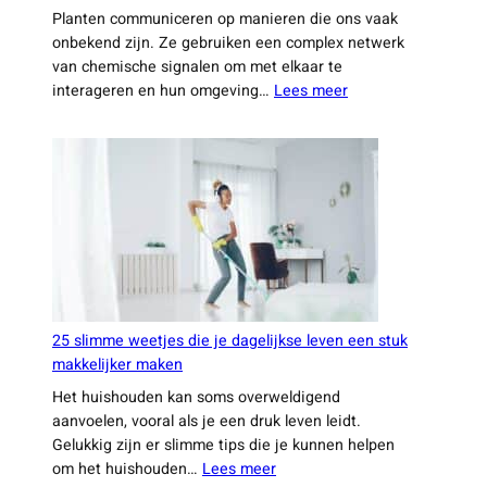
Planten communiceren op manieren die ons vaak
onbekend zijn. Ze gebruiken een complex netwerk
van chemische signalen om met elkaar te
:
interageren en hun omgeving…
Lees meer
Verrassende
feiten
waar
je
waarschijnlijk
nog
nooit
van
hebt
gehoord
25 slimme weetjes die je dagelijkse leven een stuk
makkelijker maken
Het huishouden kan soms overweldigend
aanvoelen, vooral als je een druk leven leidt.
Gelukkig zijn er slimme tips die je kunnen helpen
:
om het huishouden…
Lees meer