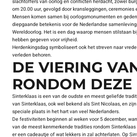
slachtoffers van oorlog en conflicten herdacht, zowel bur
om 20.00 uur, gevolgd door kransleggingen, ceremonies 
Mensen komen samen bij oorlogsmonumenten en gedenkpla
diepgaande betekenis voor de Nederlandse samenleving, o
Wereldoorlog. Het is een dag waarop mensen stilstaan bi
hebben gegeven voor vrijheid.
Herdenkingsdag symboliseert ook het streven naar vrede 
verleden behoren.
DE VIERING VA
RONDOM DEZE 
Sinterklaas is een van de oudste en meest geliefde tradi
van Sinterklaas, ook wel bekend als Sint Nicolaas, en zij
speciale plaats in het hart van veel Nederlanders.
De festiviteiten beginnen al weken voor 5 december, wan
van de meest kenmerkende tradities rondom Sinterklaas is
er een cadeautje of wat lekkers in zal achterlaten. Op Si