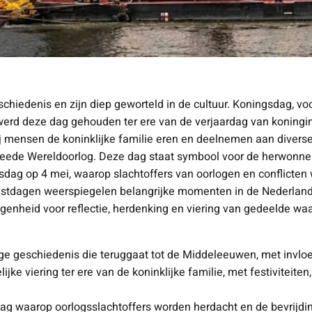
hiedenis en zijn diep geworteld in de cultuur. Koningsdag, vo
werd deze dag gehouden ter ere van de verjaardag van koningi
ensen de koninklijke familie eren en deelnemen aan diverse fes
Tweede Wereldoorlog. Deze dag staat symbool voor de herwonnen
sdag op 4 mei, waarop slachtoffers van oorlogen en conflicten
feestdagen weerspiegelen belangrijke momenten in de Nederlan
egenheid voor reflectie, herdenking en viering van gedeelde waa
 geschiedenis die teruggaat tot de Middeleeuwen, met invloede
ke viering ter ere van de koninklijke familie, met festiviteiten
dag waarop oorlogsslachtoffers worden herdacht en de bevrijd