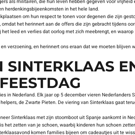
gers als militairen, die hun leven hebben gegeven voor vrijheid
en herdenkingsbijeenkomsten in het hele land.
atsen om hun respect te tonen voor degenen die zijn gestorv
mdat het herinnert aan de offers die zijn gebracht tijdens oo
j het leed en verlies dat oorlog met zich meebrengt, en waar
en verzoening, en herinnert ons eraan dat we moeten blijven 
N SINTERKLAAS E
FEESTDAG
ties in Nederland. Elk jaar op 5 december vieren Nederlanders
n helpers, de Zwarte Pieten. De viering van Sinterklaas gaat te
neer Sinterklaas met zijn stoomboot uit Spanje aankomt in Nede
 het zetten van je schoen, waarbij kinderen hun schoen zetten
nterklaasavond komen families bijeen om cadeautjes uit te wisse