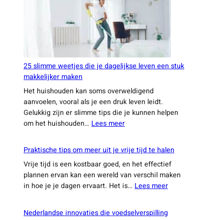
waarschijnlijk
nog
nooit
van
hebt
gehoord
25 slimme weetjes die je dagelijkse leven een stuk
makkelijker maken
Het huishouden kan soms overweldigend
aanvoelen, vooral als je een druk leven leidt.
Gelukkig zijn er slimme tips die je kunnen helpen
:
om het huishouden…
Lees meer
25
slimme
Praktische tips om meer uit je vrije tijd te halen
weetjes
Vrije tijd is een kostbaar goed, en het effectief
die
plannen ervan kan een wereld van verschil maken
je
:
in hoe je je dagen ervaart. Het is…
Lees meer
dagelijkse
Praktische
leven
tips
een
Nederlandse innovaties die voedselverspilling
om