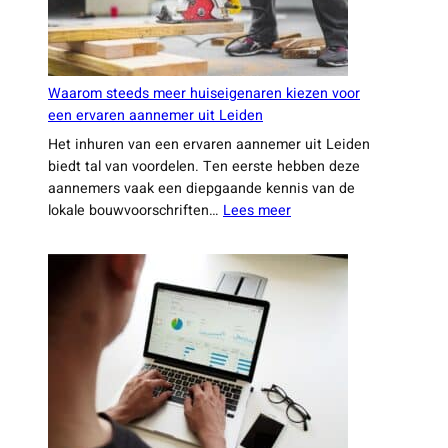
Waarom steeds meer huiseigenaren kiezen voor
een ervaren aannemer uit Leiden
Het inhuren van een ervaren aannemer uit Leiden
biedt tal van voordelen. Ten eerste hebben deze
aannemers vaak een diepgaande kennis van de
:
lokale bouwvoorschriften…
Lees meer
Waarom
steeds
meer
huiseigenaren
kiezen
voor
een
ervaren
aannemer
uit