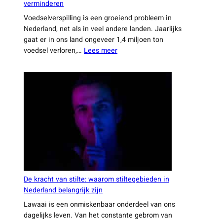
stuk
verminderen
meer
makkelijker
Voedselverspilling is een groeiend probleem in
uit
maken
Nederland, net als in veel andere landen. Jaarlijks
je
gaat er in ons land ongeveer 1,4 miljoen ton
vrije
:
voedsel verloren,…
Lees meer
tijd
Nederlandse
te
innovaties
halen
die
voedselverspilling
verminderen
De kracht van stilte: waarom stiltegebieden in
Nederland belangrijk zijn
Lawaai is een onmiskenbaar onderdeel van ons
dagelijks leven. Van het constante gebrom van