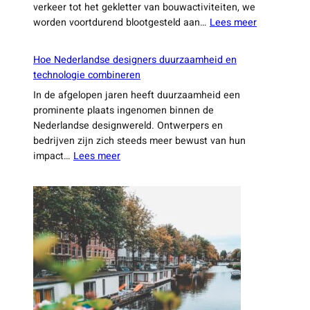
verkeer tot het gekletter van bouwactiviteiten, we
:
worden voortdurend blootgesteld aan…
Lees meer
De
kracht
Hoe Nederlandse designers duurzaamheid en
van
technologie combineren
stilte:
In de afgelopen jaren heeft duurzaamheid een
waarom
prominente plaats ingenomen binnen de
stiltegebie
Nederlandse designwereld. Ontwerpers en
in
bedrijven zijn zich steeds meer bewust van hun
Nederland
:
impact…
Lees meer
belangrijk
Hoe
zijn
Nederlandse
designers
duurzaamheid
en
technologie
combineren