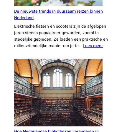
De nieuwste trends in duurzaam reizen binnen
Nederland
Elektrische fietsen en scooters zijn de afgelopen
jaren steeds populairder geworden, vooral in
stedelijke gebieden. Ze bieden een praktische en
:
milieuvriendelijke manier om je te…
Lees meer
De
nieuwste
trends
in
duurzaam
reizen
binnen
Nederland
Hoe Nederlandse bibliotheken veranderen in