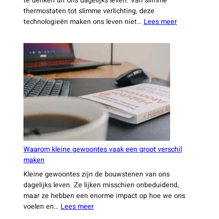
te denken uit ons dagelijks leven. Van slimme
thermostaten tot slimme verlichting, deze
:
technologieën maken ons leven niet…
Lees meer
Hoe
technologie
ongemerkt
je
leven
slimmer
maakt
Waarom kleine gewoontes vaak een groot verschil
maken
Kleine gewoontes zijn de bouwstenen van ons
dagelijks leven. Ze lijken misschien onbeduidend,
maar ze hebben een enorme impact op hoe we ons
:
voelen en…
Lees meer
Waarom