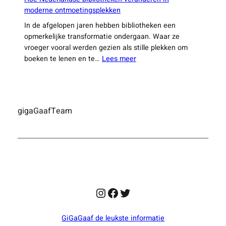
moderne ontmoetingsplekken
In de afgelopen jaren hebben bibliotheken een
opmerkelijke transformatie ondergaan. Waar ze
vroeger vooral werden gezien als stille plekken om
:
boeken te lenen en te…
Lees meer
Hoe
Nederlandse
bibliotheken
veranderen
gigaGaafTeam
in
moderne
ontmoetingsplekken
Instagram
Facebook
Twitter
GiGaGaaf de leukste informatie