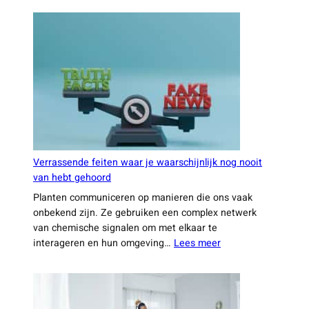
kleine
gewoontes
vaak
een
groot
verschil
maken
Verrassende feiten waar je waarschijnlijk nog nooit
van hebt gehoord
Planten communiceren op manieren die ons vaak
onbekend zijn. Ze gebruiken een complex netwerk
van chemische signalen om met elkaar te
:
interageren en hun omgeving…
Lees meer
Verrassende
feiten
waar
je