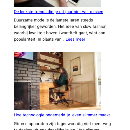
Leiden
De leukste trends die je dit jaar niet wilt missen
Duurzame mode is de laatste jaren steeds
belangrijker geworden. Het idee van slow fashion,
waarbij kwaliteit boven kwantiteit gaat, wint aan
:
populariteit. In plaats van…
Lees meer
De
leukste
trends
die
je
dit
jaar
niet
wilt
missen
Hoe technologie ongemerkt je leven slimmer maakt
Slimme apparaten zijn tegenwoordig niet meer weg