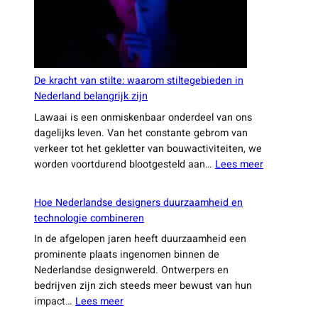
De kracht van stilte: waarom stiltegebieden in
Nederland belangrijk zijn
Lawaai is een onmiskenbaar onderdeel van ons
dagelijks leven. Van het constante gebrom van
verkeer tot het gekletter van bouwactiviteiten, we
:
worden voortdurend blootgesteld aan…
Lees meer
De
kracht
Hoe Nederlandse designers duurzaamheid en
van
technologie combineren
stilte:
In de afgelopen jaren heeft duurzaamheid een
waarom
prominente plaats ingenomen binnen de
stiltegebie
Nederlandse designwereld. Ontwerpers en
in
bedrijven zijn zich steeds meer bewust van hun
Nederland
:
impact…
Lees meer
belangrijk
Hoe