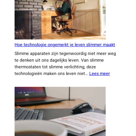
dit
jaar
niet
wilt
missen
Hoe technologie ongemerkt je leven slimmer maakt
Slimme apparaten zijn tegenwoordig niet meer weg
te denken uit ons dagelijks leven. Van slimme
thermostaten tot slimme verlichting, deze
:
technologieën maken ons leven niet…
Lees meer
Hoe
technologie
ongemerkt
je
leven
slimmer
maakt