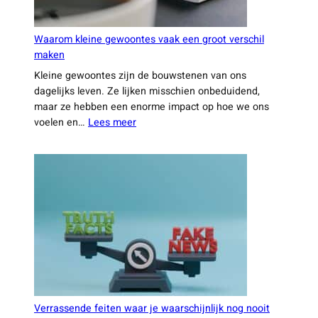
Waarom kleine gewoontes vaak een groot verschil
maken
Kleine gewoontes zijn de bouwstenen van ons
dagelijks leven. Ze lijken misschien onbeduidend,
maar ze hebben een enorme impact op hoe we ons
:
voelen en…
Lees meer
Waarom
kleine
gewoontes
vaak
een
groot
verschil
maken
Verrassende feiten waar je waarschijnlijk nog nooit