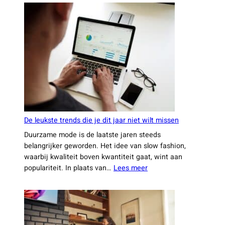
steeds
meer
huiseigenaren
kiezen
voor
een
ervaren
aannemer
uit
Leiden
De leukste trends die je dit jaar niet wilt missen
Duurzame mode is de laatste jaren steeds
belangrijker geworden. Het idee van slow fashion,
waarbij kwaliteit boven kwantiteit gaat, wint aan
:
populariteit. In plaats van…
Lees meer
De
leukste
trends
die
je