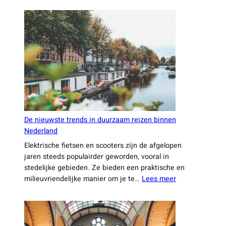
zijn
Nederlandse
designers
duurzaamheid
en
technologie
combineren
De nieuwste trends in duurzaam reizen binnen
Nederland
Elektrische fietsen en scooters zijn de afgelopen
jaren steeds populairder geworden, vooral in
stedelijke gebieden. Ze bieden een praktische en
:
milieuvriendelijke manier om je te…
Lees meer
De
nieuwste
trends
in