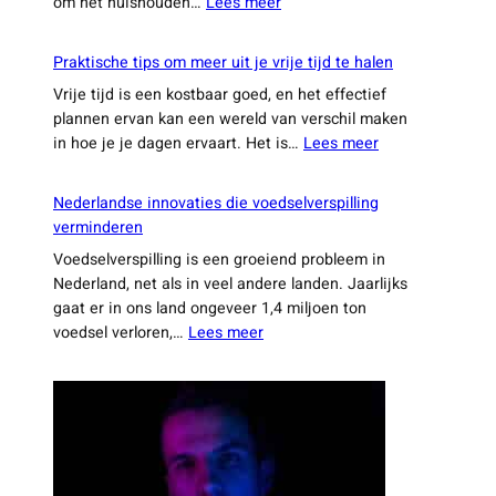
:
om het huishouden…
Lees meer
25
slimme
Praktische tips om meer uit je vrije tijd te halen
weetjes
Vrije tijd is een kostbaar goed, en het effectief
die
plannen ervan kan een wereld van verschil maken
je
:
in hoe je je dagen ervaart. Het is…
Lees meer
dagelijkse
Praktische
leven
tips
een
Nederlandse innovaties die voedselverspilling
om
stuk
verminderen
meer
makkelijker
Voedselverspilling is een groeiend probleem in
uit
maken
Nederland, net als in veel andere landen. Jaarlijks
je
gaat er in ons land ongeveer 1,4 miljoen ton
vrije
:
voedsel verloren,…
Lees meer
tijd
Nederlandse
te
innovaties
halen
die
voedselverspilling
verminderen