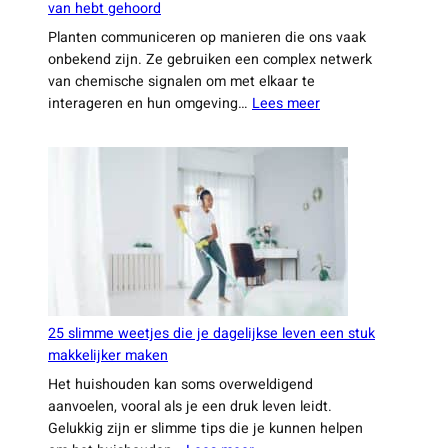
van hebt gehoord
Planten communiceren op manieren die ons vaak
onbekend zijn. Ze gebruiken een complex netwerk
van chemische signalen om met elkaar te
:
interageren en hun omgeving…
Lees meer
Verrassende
feiten
waar
je
waarschijnlijk
nog
nooit
van
hebt
gehoord
25 slimme weetjes die je dagelijkse leven een stuk
makkelijker maken
Het huishouden kan soms overweldigend
aanvoelen, vooral als je een druk leven leidt.
Gelukkig zijn er slimme tips die je kunnen helpen