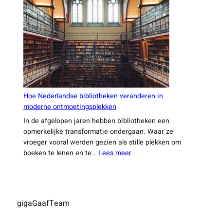
duurzaam
reizen
binnen
Nederland
Hoe Nederlandse bibliotheken veranderen in
moderne ontmoetingsplekken
In de afgelopen jaren hebben bibliotheken een
opmerkelijke transformatie ondergaan. Waar ze
vroeger vooral werden gezien als stille plekken om
:
boeken te lenen en te…
Lees meer
Hoe
Nederlandse
bibliotheken
veranderen
gigaGaafTeam
in
moderne