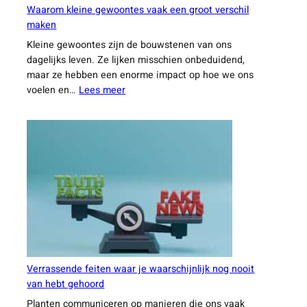
Waarom kleine gewoontes vaak een groot verschil
maken
Kleine gewoontes zijn de bouwstenen van ons
dagelijks leven. Ze lijken misschien onbeduidend,
maar ze hebben een enorme impact op hoe we ons
:
voelen en…
Lees meer
Waarom
kleine
gewoontes
vaak
een
groot
verschil
maken
Verrassende feiten waar je waarschijnlijk nog nooit
van hebt gehoord
Planten communiceren op manieren die ons vaak