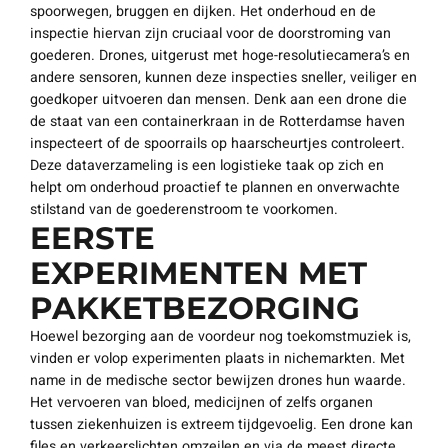
spoorwegen, bruggen en dijken. Het onderhoud en de
inspectie hiervan zijn cruciaal voor de doorstroming van
goederen. Drones, uitgerust met hoge-resolutiecamera’s en
andere sensoren, kunnen deze inspecties sneller, veiliger en
goedkoper uitvoeren dan mensen. Denk aan een drone die
de staat van een containerkraan in de Rotterdamse haven
inspecteert of de spoorrails op haarscheurtjes controleert.
Deze dataverzameling is een logistieke taak op zich en
helpt om onderhoud proactief te plannen en onverwachte
stilstand van de goederenstroom te voorkomen.
EERSTE
EXPERIMENTEN MET
PAKKETBEZORGING
Hoewel bezorging aan de voordeur nog toekomstmuziek is,
vinden er volop experimenten plaats in nichemarkten. Met
name in de medische sector bewijzen drones hun waarde.
Het vervoeren van bloed, medicijnen of zelfs organen
tussen ziekenhuizen is extreem tijdgevoelig. Een drone kan
files en verkeerslichten omzeilen en via de meest directe