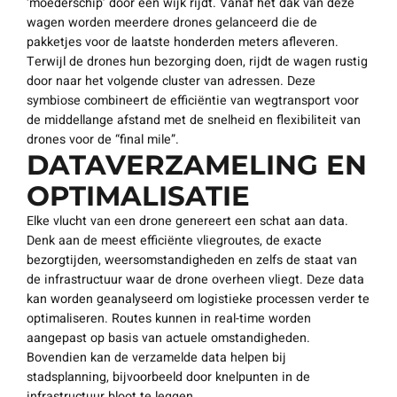
‘moederschip’ door een wijk rijdt. Vanaf het dak van deze
wagen worden meerdere drones gelanceerd die de
pakketjes voor de laatste honderden meters afleveren.
Terwijl de drones hun bezorging doen, rijdt de wagen rustig
door naar het volgende cluster van adressen. Deze
symbiose combineert de efficiëntie van wegtransport voor
de middellange afstand met de snelheid en flexibiliteit van
drones voor de “final mile”.
DATAVERZAMELING EN
OPTIMALISATIE
Elke vlucht van een drone genereert een schat aan data.
Denk aan de meest efficiënte vliegroutes, de exacte
bezorgtijden, weersomstandigheden en zelfs de staat van
de infrastructuur waar de drone overheen vliegt. Deze data
kan worden geanalyseerd om logistieke processen verder te
optimaliseren. Routes kunnen in real-time worden
aangepast op basis van actuele omstandigheden.
Bovendien kan de verzamelde data helpen bij
stadsplanning, bijvoorbeeld door knelpunten in de
infrastructuur bloot te leggen.