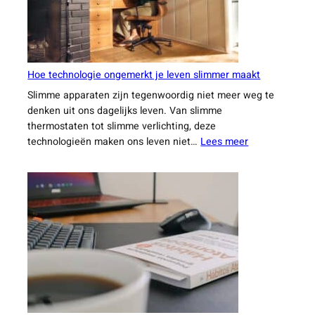
niet
wilt
missen
Hoe technologie ongemerkt je leven slimmer maakt
Slimme apparaten zijn tegenwoordig niet meer weg te
denken uit ons dagelijks leven. Van slimme
thermostaten tot slimme verlichting, deze
:
technologieën maken ons leven niet…
Lees meer
Hoe
technologie
ongemerkt
je
leven
slimmer
maakt