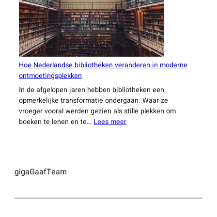
Nederland
Hoe Nederlandse bibliotheken veranderen in moderne
ontmoetingsplekken
In de afgelopen jaren hebben bibliotheken een
opmerkelijke transformatie ondergaan. Waar ze
vroeger vooral werden gezien als stille plekken om
:
boeken te lenen en te…
Lees meer
Hoe
Nederlandse
bibliotheken
veranderen
gigaGaafTeam
in
moderne
ontmoetingsplekken