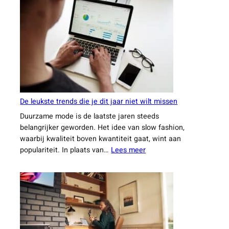
huiseigenaren
kiezen
voor
een
ervaren
aannemer
uit
Leiden
De leukste trends die je dit jaar niet wilt missen
Duurzame mode is de laatste jaren steeds
belangrijker geworden. Het idee van slow fashion,
waarbij kwaliteit boven kwantiteit gaat, wint aan
:
populariteit. In plaats van…
Lees meer
De
leukste
trends
die
je
dit
jaar