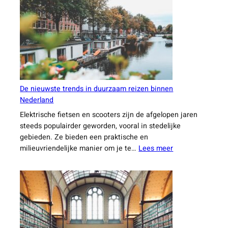
en
technologie
combineren
De nieuwste trends in duurzaam reizen binnen
Nederland
Elektrische fietsen en scooters zijn de afgelopen jaren
steeds populairder geworden, vooral in stedelijke
gebieden. Ze bieden een praktische en
:
milieuvriendelijke manier om je te…
Lees meer
De
nieuwste
trends
in
duurzaam
reizen
binnen