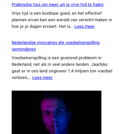
slimme
Praktische tips om meer uit je vrije tijd te halen
weetjes
Vrije tijd is een kostbaar goed, en het effectief
die
plannen ervan kan een wereld van verschil maken in
je
:
hoe je je dagen ervaart. Het is…
Lees meer
dagelijkse
Praktische
leven
tips
een
Nederlandse innovaties die voedselverspilling
om
stuk
verminderen
meer
makkelijker
Voedselverspilling is een groeiend probleem in
uit
maken
Nederland, net als in veel andere landen. Jaarlijks
je
gaat er in ons land ongeveer 1,4 miljoen ton voedsel
vrije
:
verloren,…
Lees meer
tijd
Nederlandse
te
innovaties
halen
die
voedselverspilling
verminderen