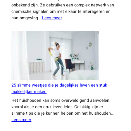
onbekend zijn. Ze gebruiken een complex netwerk van
chemische signalen om met elkaar te interageren en
:
hun omgeving…
Lees meer
Verrassende
feiten
waar
je
waarschijnlijk
nog
nooit
van
hebt
gehoord
25 slimme weetjes die je dagelijkse leven een stuk
makkelijker maken
Het huishouden kan soms overweldigend aanvoelen,
vooral als je een druk leven leidt. Gelukkig zijn er
slimme tips die je kunnen helpen om het huishouden…
:
Lees meer
25