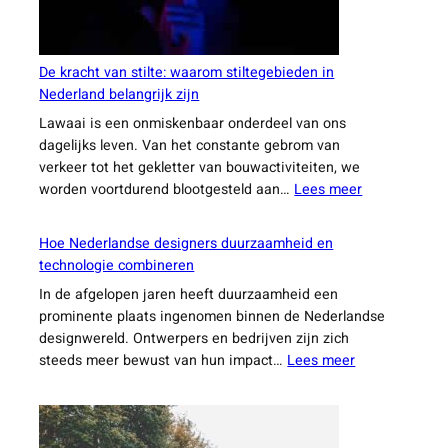
De kracht van stilte: waarom stiltegebieden in
Nederland belangrijk zijn
Lawaai is een onmiskenbaar onderdeel van ons
dagelijks leven. Van het constante gebrom van
verkeer tot het gekletter van bouwactiviteiten, we
:
worden voortdurend blootgesteld aan…
Lees meer
De
kracht
Hoe Nederlandse designers duurzaamheid en
van
technologie combineren
stilte:
In de afgelopen jaren heeft duurzaamheid een
waarom
prominente plaats ingenomen binnen de Nederlandse
stiltegebiede
designwereld. Ontwerpers en bedrijven zijn zich
in
:
steeds meer bewust van hun impact…
Lees meer
Nederland
Hoe
belangrijk
Nederlandse
zijn
designers
duurzaamheid