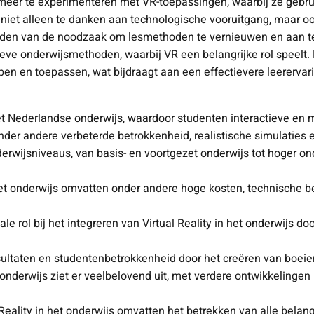
 meer te experimenteren met VR-toepassingen, waarbij ze geb
s niet alleen te danken aan technologische vooruitgang, maar o
worden van de noodzaak om lesmethoden te vernieuwen en aan 
ieve onderwijsmethoden, waarbij VR een belangrijke rol speelt.
n en toepassen, wat bijdraagt aan een effectievere leerervari
 het Nederlandse onderwijs, waardoor studenten interactieve e
 onder andere verbeterde betrokkenheid, realistische simulaties
derwijsniveaus, van basis- en voortgezet onderwijs tot hoger o
het onderwijs omvatten onder andere hoge kosten, technische b
e rol bij het integreren van Virtual Reality in het onderwijs do
resultaten en studentenbetrokkenheid door het creëren van boei
onderwijs ziet er veelbelovend uit, met verdere ontwikkelingen 
 Reality in het onderwijs omvatten het betrekken van alle bel