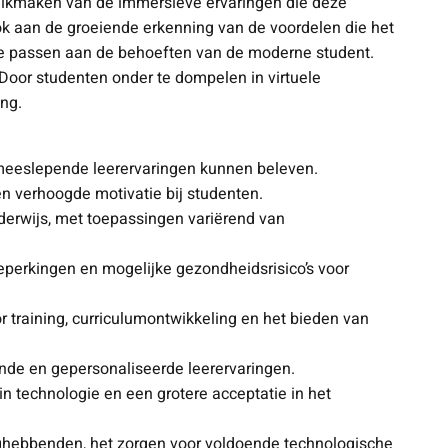
ruikmaken van de immersieve ervaringen die deze
ok aan de groeiende erkenning van de voordelen die het
te passen aan de behoeften van de moderne student.
 Door studenten onder te dompelen in virtuele
ng.
n meeslepende leerervaringen kunnen beleven.
 en verhoogde motivatie bij studenten.
nderwijs, met toepassingen variërend van
eperkingen en mogelijke gezondheidsrisico’s voor
or training, curriculumontwikkeling en het bieden van
ende en gepersonaliseerde leerervaringen.
in technologie en een grotere acceptatie in het
anghebbenden, het zorgen voor voldoende technologische