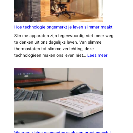
niet
wilt
missen
Hoe technologie ongemerkt je leven slimmer maakt
Slimme apparaten zijn tegenwoordig niet meer weg
te denken uit ons dagelijks leven. Van slimme
thermostaten tot slimme verlichting, deze
:
technologieën maken ons leven niet…
Lees meer
Hoe
technologie
ongemerkt
je
leven
slimmer
maakt
Waarom kleine gewoontes vaak een groot verschil