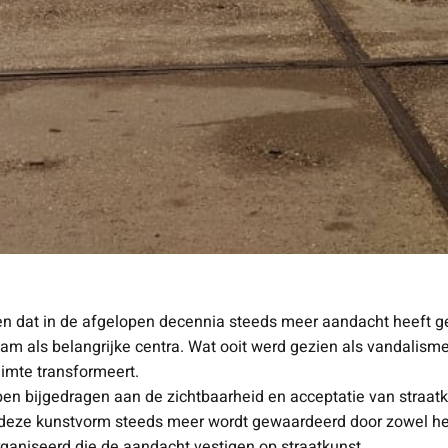
dat in de afgelopen decennia steeds meer aandacht heeft gekre
am als belangrijke centra. Wat ooit werd gezien als vandalism
uimte transformeert.
n bijgedragen aan de zichtbaarheid en acceptatie van straatkun
 deze kunstvorm steeds meer wordt gewaardeerd door zowel he
rganiseerd die de aandacht vestigen op straatkunst.