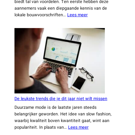
Waarom steeds meer huiseigenaren kiezen voor
een ervaren aannemer uit Leiden
Het inhuren van een ervaren aannemer uit Leiden
biedt tal van voordelen. Ten eerste hebben deze
aannemers vaak een diepgaande kennis van de
:
lokale bouwvoorschriften…
Lees meer
Waarom
steeds
meer
huiseigenaren
kiezen
voor
een
ervaren
aannemer
uit
Leiden
De leukste trends die je dit jaar niet wilt missen