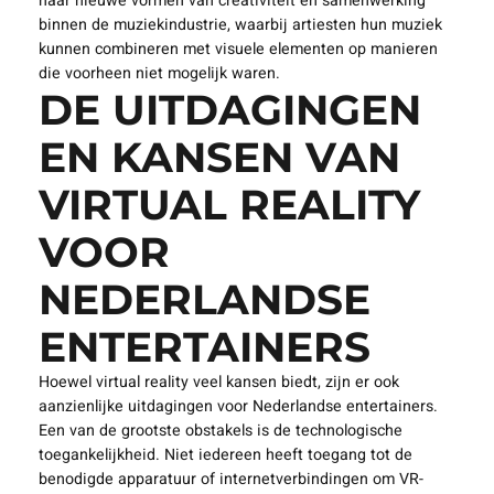
In Nederland zijn er al verschillende initiatieven waarbij
artiesten VR-concerten aanbieden. Deze ervaringen
variëren van live-uitzendingen tot volledig geanimeerde
werelden waarin fans kunnen rondlopen en interactie
kunnen hebben met andere bezoekers. Dit opent de deur
naar nieuwe vormen van creativiteit en samenwerking
binnen de muziekindustrie, waarbij artiesten hun muziek
kunnen combineren met visuele elementen op manieren
die voorheen niet mogelijk waren.
DE UITDAGINGEN
EN KANSEN VAN
VIRTUAL REALITY
VOOR
NEDERLANDSE
ENTERTAINERS