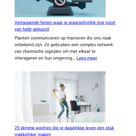
vaak
een
groot
verschil
maken
Verrassende feiten waar je waarschijnlijk nog nooit
van hebt gehoord
Planten communiceren op manieren die ons vaak
onbekend zijn. Ze gebruiken een complex netwerk
van chemische signalen om met elkaar te
:
interageren en hun omgeving…
Lees meer
Verrassende
feiten
waar
je
waarschijnlijk
nog