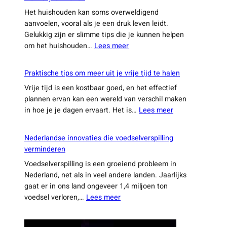
nooit
van
hebt
gehoord
25 slimme weetjes die je dagelijkse leven een stuk
makkelijker maken
Het huishouden kan soms overweldigend
aanvoelen, vooral als je een druk leven leidt.
Gelukkig zijn er slimme tips die je kunnen helpen
:
om het huishouden…
Lees meer
25
slimme
Praktische tips om meer uit je vrije tijd te halen
weetjes
Vrije tijd is een kostbaar goed, en het effectief
die
plannen ervan kan een wereld van verschil maken
je
:
in hoe je je dagen ervaart. Het is…
Lees meer
dagelijkse
Praktische
leven
tips
een
Nederlandse innovaties die voedselverspilling
om
stuk
verminderen
meer
makkelijker
Voedselverspilling is een groeiend probleem in
uit
maken