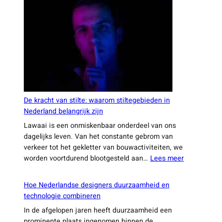
Nederland, net als in veel andere landen. Jaarlijks
je
gaat er in ons land ongeveer 1,4 miljoen ton
vrije
:
voedsel verloren,…
Lees meer
tijd
Nederlandse
te
innovaties
halen
die
voedselverspilling
verminderen
De kracht van stilte: waarom stiltegebieden in
Nederland belangrijk zijn
Lawaai is een onmiskenbaar onderdeel van ons
dagelijks leven. Van het constante gebrom van
verkeer tot het gekletter van bouwactiviteiten, we
:
worden voortdurend blootgesteld aan…
Lees meer