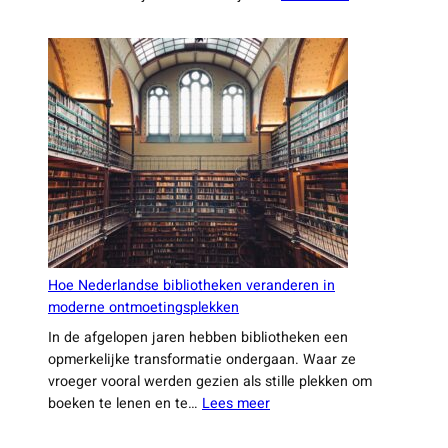
Nederland
Elektrische fietsen en scooters zijn de afgelopen
jaren steeds populairder geworden, vooral in
stedelijke gebieden. Ze bieden een praktische en
:
milieuvriendelijke manier om je te…
Lees meer
De
nieuwste
trends
in
duurzaam
reizen
binnen
Nederland
Hoe Nederlandse bibliotheken veranderen in
moderne ontmoetingsplekken