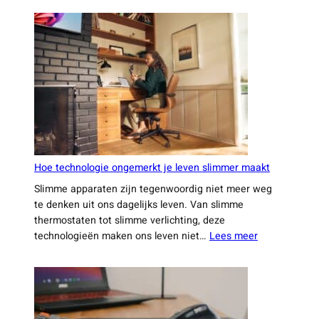
Duurzame mode is de laatste jaren steeds
belangrijker geworden. Het idee van slow fashion,
waarbij kwaliteit boven kwantiteit gaat, wint aan
:
populariteit. In plaats van…
Lees meer
De
leukste
trends
die
je
dit
jaar
niet
wilt
missen
Hoe technologie ongemerkt je leven slimmer maakt
Slimme apparaten zijn tegenwoordig niet meer weg
te denken uit ons dagelijks leven. Van slimme
thermostaten tot slimme verlichting, deze
:
technologieën maken ons leven niet…
Lees meer