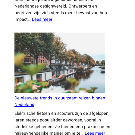
De
kracht
Hoe Nederlandse designers duurzaamheid en
van
technologie combineren
stilte:
In de afgelopen jaren heeft duurzaamheid een
waarom
prominente plaats ingenomen binnen de
stiltegebie
Nederlandse designwereld. Ontwerpers en
in
bedrijven zijn zich steeds meer bewust van hun
Nederland
:
impact…
Lees meer
belangrijk
Hoe
zijn
Nederlandse
designers
duurzaamheid
en
technologie
combineren
De nieuwste trends in duurzaam reizen binnen