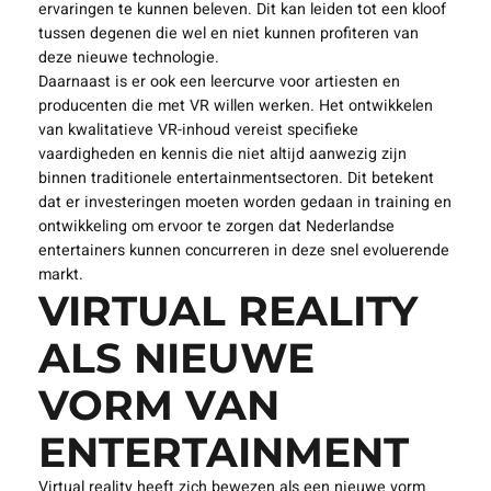
Hoewel virtual reality veel kansen biedt, zijn er ook
aanzienlijke uitdagingen voor Nederlandse entertainers.
Een van de grootste obstakels is de technologische
toegankelijkheid. Niet iedereen heeft toegang tot de
benodigde apparatuur of internetverbindingen om VR-
ervaringen te kunnen beleven. Dit kan leiden tot een kloof
tussen degenen die wel en niet kunnen profiteren van
deze nieuwe technologie.
Daarnaast is er ook een leercurve voor artiesten en
producenten die met VR willen werken. Het ontwikkelen
van kwalitatieve VR-inhoud vereist specifieke
vaardigheden en kennis die niet altijd aanwezig zijn
binnen traditionele entertainmentsectoren. Dit betekent
dat er investeringen moeten worden gedaan in training en
ontwikkeling om ervoor te zorgen dat Nederlandse
entertainers kunnen concurreren in deze snel evoluerende
markt.
VIRTUAL REALITY
ALS NIEUWE