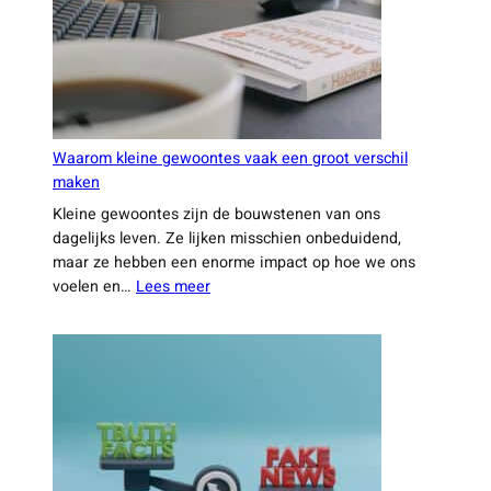
Hoe
technologie
ongemerkt
je
leven
slimmer
maakt
Waarom kleine gewoontes vaak een groot verschil
maken
Kleine gewoontes zijn de bouwstenen van ons
dagelijks leven. Ze lijken misschien onbeduidend,
maar ze hebben een enorme impact op hoe we ons
:
voelen en…
Lees meer
Waarom
kleine
gewoontes