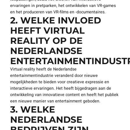
Virtual reality (VR) is een technologie die gebruikers in
staat stelt om een ​​immersieve, computer gegenereerde
omgeving te ervaren. In de Nederlandse
entertainmentwereld wordt VR gebruikt voor verschillende
toepassingen, zoals het creëren van interactieve
ervaringen in pretparken, het ontwikkelen van VR-games
en het produceren van VR-films en -documentaires.
2. WELKE INVLOED
HEEFT VIRTUAL
REALITY OP DE
NEDERLANDSE
ENTERTAINMENTINDUSTR
Virtual reality heeft de Nederlandse
entertainmentindustrie veranderd door nieuwe
mogelijkheden te bieden voor creatieve expressie en
interactieve ervaringen. Het heeft bijgedragen aan de
ontwikkeling van innovatieve content en heeft het publiek