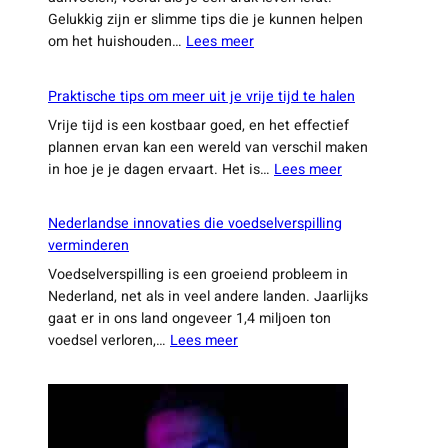
Gelukkig zijn er slimme tips die je kunnen helpen
:
om het huishouden…
Lees meer
25
slimme
Praktische tips om meer uit je vrije tijd te halen
weetjes
Vrije tijd is een kostbaar goed, en het effectief
die
plannen ervan kan een wereld van verschil maken
je
:
in hoe je je dagen ervaart. Het is…
Lees meer
dagelijkse
Praktische
leven
tips
een
Nederlandse innovaties die voedselverspilling
om
stuk
verminderen
meer
makkelijker
Voedselverspilling is een groeiend probleem in
uit
maken
Nederland, net als in veel andere landen. Jaarlijks
je
gaat er in ons land ongeveer 1,4 miljoen ton
vrije
:
voedsel verloren,…
Lees meer
tijd
Nederlandse
te
innovaties
halen
die
voedselverspilling