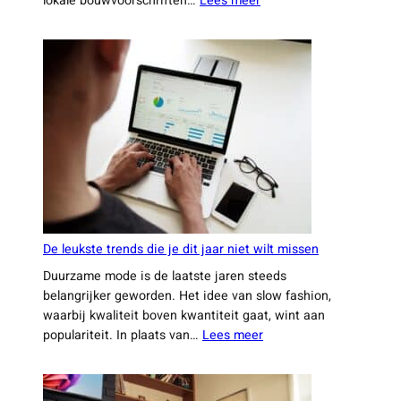
lokale bouwvoorschriften…
Lees meer
Waarom
steeds
meer
huiseigenaren
kiezen
voor
een
ervaren
aannemer
uit
Leiden
De leukste trends die je dit jaar niet wilt missen
Duurzame mode is de laatste jaren steeds
belangrijker geworden. Het idee van slow fashion,
waarbij kwaliteit boven kwantiteit gaat, wint aan
:
populariteit. In plaats van…
Lees meer
De
leukste
trends