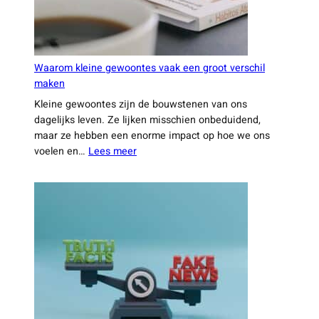
Waarom kleine gewoontes vaak een groot verschil
maken
Kleine gewoontes zijn de bouwstenen van ons
dagelijks leven. Ze lijken misschien onbeduidend,
maar ze hebben een enorme impact op hoe we ons
:
voelen en…
Lees meer
Waarom
kleine
gewoontes
vaak
een
groot
verschil
maken