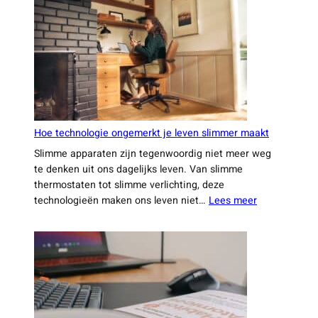
die
je
dit
jaar
niet
wilt
missen
Hoe technologie ongemerkt je leven slimmer maakt
Slimme apparaten zijn tegenwoordig niet meer weg
te denken uit ons dagelijks leven. Van slimme
thermostaten tot slimme verlichting, deze
:
technologieën maken ons leven niet…
Lees meer
Hoe
technologie
ongemerkt
je
leven
slimmer
maakt