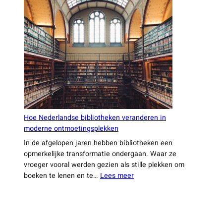
trends
in
duurzaam
reizen
binnen
Nederland
Hoe Nederlandse bibliotheken veranderen in
moderne ontmoetingsplekken
In de afgelopen jaren hebben bibliotheken een
opmerkelijke transformatie ondergaan. Waar ze
vroeger vooral werden gezien als stille plekken om
:
boeken te lenen en te…
Lees meer
Hoe
Nederlandse
bibliotheken
veranderen