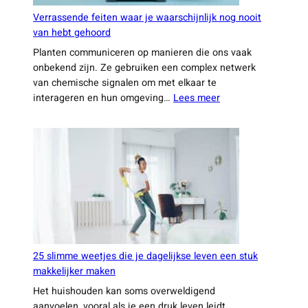
Verrassende feiten waar je waarschijnlijk nog nooit
van hebt gehoord
Planten communiceren op manieren die ons vaak
onbekend zijn. Ze gebruiken een complex netwerk
van chemische signalen om met elkaar te
:
interageren en hun omgeving…
Lees meer
Verrassende
feiten
waar
je
waarschijnlijk
nog
nooit
van
hebt
gehoord
25 slimme weetjes die je dagelijkse leven een stuk
makkelijker maken
Het huishouden kan soms overweldigend
aanvoelen, vooral als je een druk leven leidt.