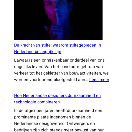
verminderen
De kracht van stilte: waarom stiltegebieden in
Nederland belangrijk zijn
Lawaai is een onmiskenbaar onderdeel van ons
dagelijks leven. Van het constante gebrom van
verkeer tot het gekletter van bouwactiviteiten, we
:
worden voortdurend blootgesteld aan…
Lees meer
De
kracht
Hoe Nederlandse designers duurzaamheid en
van
technologie combineren
stilte:
In de afgelopen jaren heeft duurzaamheid een
waarom
prominente plaats ingenomen binnen de
stiltegebie
Nederlandse designwereld. Ontwerpers en
in
bedrijven zijn zich steeds meer bewust van hun
Nederland