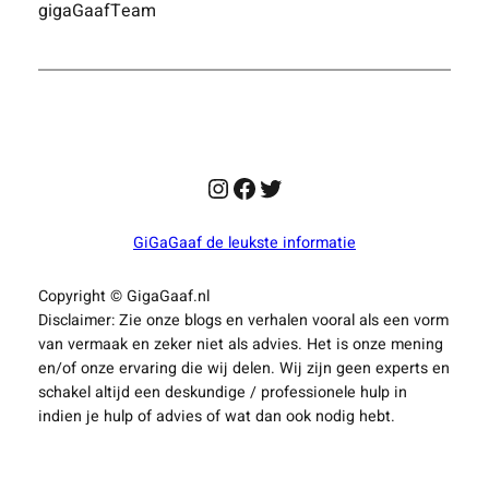
gigaGaafTeam
in
moderne
ontmoetingsplekken
Instagram
Facebook
Twitter
GiGaGaaf de leukste informatie
Copyright © GigaGaaf.nl
Disclaimer: Zie onze blogs en verhalen vooral als een vorm
van vermaak en zeker niet als advies. Het is onze mening
en/of onze ervaring die wij delen. Wij zijn geen experts en
schakel altijd een deskundige / professionele hulp in
indien je hulp of advies of wat dan ook nodig hebt.