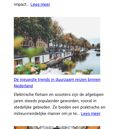
:
impact…
Lees meer
belangrijk
Hoe
zijn
Nederlandse
designers
duurzaamheid
en
technologie
combineren
De nieuwste trends in duurzaam reizen binnen
Nederland
Elektrische fietsen en scooters zijn de afgelopen
jaren steeds populairder geworden, vooral in
stedelijke gebieden. Ze bieden een praktische en
:
milieuvriendelijke manier om je te…
Lees meer
De
nieuwste