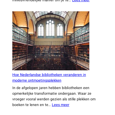
milieuvriendelijke manier om je te…
Lees meer
De
nieuwste
trends
in
duurzaam
reizen
binnen
Nederland
Hoe Nederlandse bibliotheken veranderen in
moderne ontmoetingsplekken
In de afgelopen jaren hebben bibliotheken een
opmerkelijke transformatie ondergaan. Waar ze
vroeger vooral werden gezien als stille plekken om
:
boeken te lenen en te…
Lees meer
Hoe