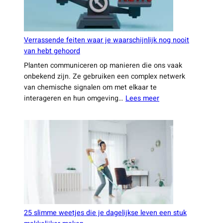
Verrassende feiten waar je waarschijnlijk nog nooit
van hebt gehoord
Planten communiceren op manieren die ons vaak
onbekend zijn. Ze gebruiken een complex netwerk
van chemische signalen om met elkaar te
:
interageren en hun omgeving…
Lees meer
Verrassende
feiten
waar
je
waarschijnlijk
nog
nooit
van
hebt
gehoord
25 slimme weetjes die je dagelijkse leven een stuk