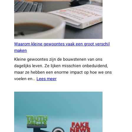
slimmer
maakt
Waarom kleine gewoontes vaak een groot verschil
maken
Kleine gewoontes zijn de bouwstenen van ons
dagelijks leven. Ze lijken misschien onbeduidend,
maar ze hebben een enorme impact op hoe we ons
:
voelen en…
Lees meer
Waarom
kleine
gewoontes
vaak
een
groot
verschil
maken