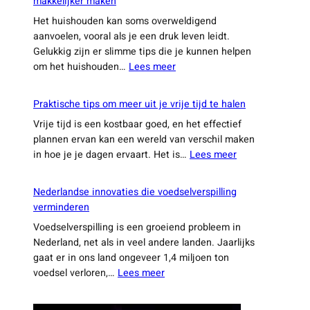
makkelijker maken
Het huishouden kan soms overweldigend
aanvoelen, vooral als je een druk leven leidt.
Gelukkig zijn er slimme tips die je kunnen helpen
:
om het huishouden…
Lees meer
25
slimme
Praktische tips om meer uit je vrije tijd te halen
weetjes
Vrije tijd is een kostbaar goed, en het effectief
die
plannen ervan kan een wereld van verschil maken
je
:
in hoe je je dagen ervaart. Het is…
Lees meer
dagelijkse
Praktische
leven
tips
een
Nederlandse innovaties die voedselverspilling
om
stuk
verminderen
meer
makkelijker
Voedselverspilling is een groeiend probleem in
uit
maken
Nederland, net als in veel andere landen. Jaarlijks
je
gaat er in ons land ongeveer 1,4 miljoen ton
vrije
:
voedsel verloren,…
Lees meer
tijd
Nederlandse
te
innovaties
halen