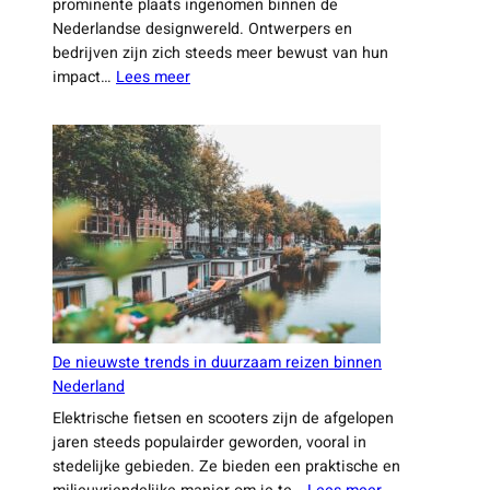
prominente plaats ingenomen binnen de
stiltegebie
Nederlandse designwereld. Ontwerpers en
in
bedrijven zijn zich steeds meer bewust van hun
Nederland
:
impact…
Lees meer
belangrijk
Hoe
zijn
Nederlandse
designers
duurzaamheid
en
technologie
combineren
De nieuwste trends in duurzaam reizen binnen
Nederland
Elektrische fietsen en scooters zijn de afgelopen
jaren steeds populairder geworden, vooral in
stedelijke gebieden. Ze bieden een praktische en
: