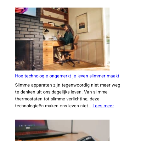
De
leukste
trends
die
je
dit
jaar
niet
wilt
missen
Hoe technologie ongemerkt je leven slimmer maakt
Slimme apparaten zijn tegenwoordig niet meer weg
te denken uit ons dagelijks leven. Van slimme
thermostaten tot slimme verlichting, deze
:
technologieën maken ons leven niet…
Lees meer
Hoe
technologie
ongemerkt
je
leven