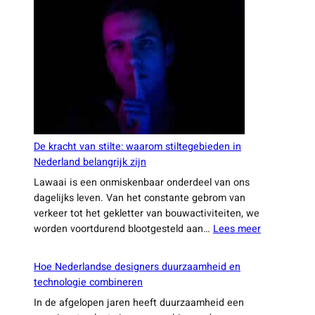
die
voedselverspilling
verminderen
De kracht van stilte: waarom stiltegebieden in
Nederland belangrijk zijn
Lawaai is een onmiskenbaar onderdeel van ons
dagelijks leven. Van het constante gebrom van
verkeer tot het gekletter van bouwactiviteiten, we
:
worden voortdurend blootgesteld aan…
Lees meer
De
kracht
Hoe Nederlandse designers duurzaamheid en
van
technologie combineren
stilte:
In de afgelopen jaren heeft duurzaamheid een
waarom