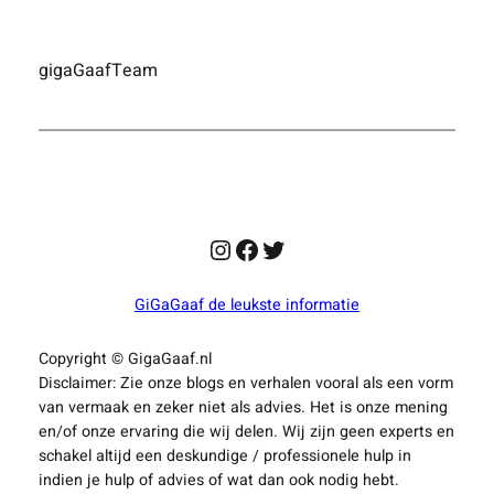
Nederlandse
bibliotheken
veranderen
gigaGaafTeam
in
moderne
ontmoetingsplekken
Instagram
Facebook
Twitter
GiGaGaaf de leukste informatie
Copyright © GigaGaaf.nl
Disclaimer: Zie onze blogs en verhalen vooral als een vorm
van vermaak en zeker niet als advies. Het is onze mening
en/of onze ervaring die wij delen. Wij zijn geen experts en
schakel altijd een deskundige / professionele hulp in
indien je hulp of advies of wat dan ook nodig hebt.