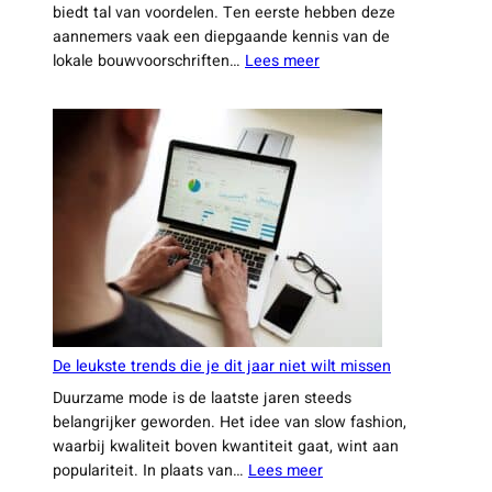
biedt tal van voordelen. Ten eerste hebben deze
aannemers vaak een diepgaande kennis van de
:
lokale bouwvoorschriften…
Lees meer
Waarom
steeds
meer
huiseigenaren
kiezen
voor
een
ervaren
aannemer
uit
Leiden
De leukste trends die je dit jaar niet wilt missen
Duurzame mode is de laatste jaren steeds
belangrijker geworden. Het idee van slow fashion,
waarbij kwaliteit boven kwantiteit gaat, wint aan
:
populariteit. In plaats van…
Lees meer