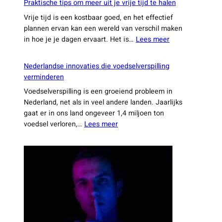
Praktische tips om meer uit je vrije tijd te halen
weetjes
Vrije tijd is een kostbaar goed, en het effectief
die
plannen ervan kan een wereld van verschil maken
je
:
in hoe je je dagen ervaart. Het is…
Lees meer
dagelijkse
Praktische
leven
tips
een
Nederlandse innovaties die voedselverspilling
om
stuk
verminderen
meer
makkelijker
Voedselverspilling is een groeiend probleem in
uit
maken
Nederland, net als in veel andere landen. Jaarlijks
je
gaat er in ons land ongeveer 1,4 miljoen ton
vrije
:
voedsel verloren,…
Lees meer
tijd
Nederlandse
te
innovaties
halen
die
voedselverspilling
verminderen