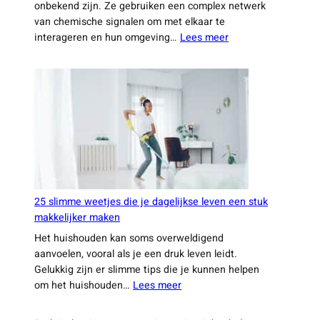
onbekend zijn. Ze gebruiken een complex netwerk
van chemische signalen om met elkaar te
:
interageren en hun omgeving…
Lees meer
Verrassende
feiten
waar
je
waarschijnlijk
nog
nooit
van
hebt
gehoord
25 slimme weetjes die je dagelijkse leven een stuk
makkelijker maken
Het huishouden kan soms overweldigend
aanvoelen, vooral als je een druk leven leidt.
Gelukkig zijn er slimme tips die je kunnen helpen
:
om het huishouden…
Lees meer
25
slimme