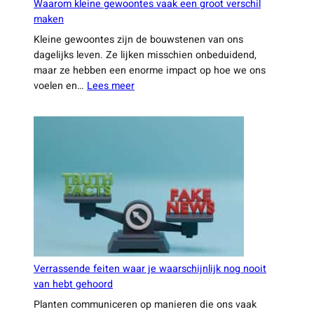
Waarom kleine gewoontes vaak een groot verschil
maken
Kleine gewoontes zijn de bouwstenen van ons
dagelijks leven. Ze lijken misschien onbeduidend,
maar ze hebben een enorme impact op hoe we ons
:
voelen en…
Lees meer
Waarom
kleine
gewoontes
vaak
een
groot
verschil
maken
Verrassende feiten waar je waarschijnlijk nog nooit
van hebt gehoord
Planten communiceren op manieren die ons vaak