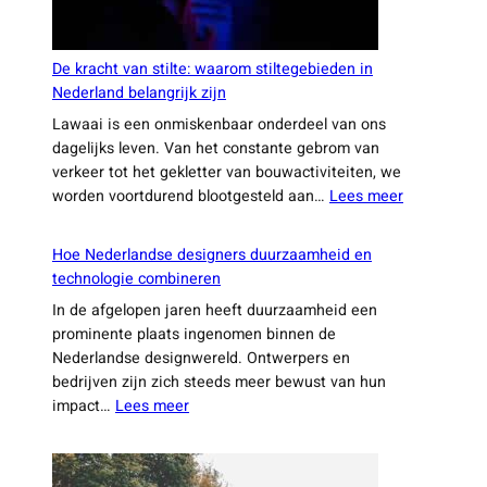
De kracht van stilte: waarom stiltegebieden in
Nederland belangrijk zijn
Lawaai is een onmiskenbaar onderdeel van ons
dagelijks leven. Van het constante gebrom van
verkeer tot het gekletter van bouwactiviteiten, we
:
worden voortdurend blootgesteld aan…
Lees meer
De
kracht
Hoe Nederlandse designers duurzaamheid en
van
technologie combineren
stilte:
In de afgelopen jaren heeft duurzaamheid een
waarom
prominente plaats ingenomen binnen de
stiltegebie
Nederlandse designwereld. Ontwerpers en
in
bedrijven zijn zich steeds meer bewust van hun
Nederland
:
impact…
Lees meer
belangrijk
Hoe
zijn
Nederlandse
designers