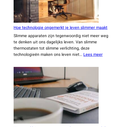
niet
wilt
missen
Hoe technologie ongemerkt je leven slimmer maakt
Slimme apparaten zijn tegenwoordig niet meer weg
te denken uit ons dagelijks leven. Van slimme
thermostaten tot slimme verlichting, deze
:
technologieën maken ons leven niet…
Lees meer
Hoe
technologie
ongemerkt
je
leven
slimmer
maakt