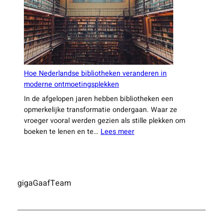
binnen
Nederland
Hoe Nederlandse bibliotheken veranderen in
moderne ontmoetingsplekken
In de afgelopen jaren hebben bibliotheken een
opmerkelijke transformatie ondergaan. Waar ze
vroeger vooral werden gezien als stille plekken om
:
boeken te lenen en te…
Lees meer
Hoe
Nederlandse
bibliotheken
veranderen
gigaGaafTeam
in
moderne
ontmoetingsplekken