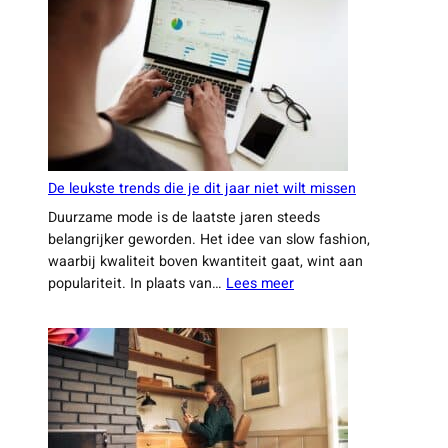
kiezen
voor
een
ervaren
aannemer
uit
Leiden
De leukste trends die je dit jaar niet wilt missen
Duurzame mode is de laatste jaren steeds
belangrijker geworden. Het idee van slow fashion,
waarbij kwaliteit boven kwantiteit gaat, wint aan
:
populariteit. In plaats van…
Lees meer
De
leukste
trends
die
je
dit
jaar