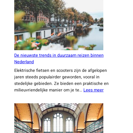
duurzaamheid
en
technologie
combineren
De nieuwste trends in duurzaam reizen binnen
Nederland
Elektrische fietsen en scooters zijn de afgelopen
jaren steeds populairder geworden, vooral in
stedelijke gebieden. Ze bieden een praktische en
:
milieuvriendelijke manier om je te…
Lees meer
De
nieuwste
trends
in
duurzaam
reizen