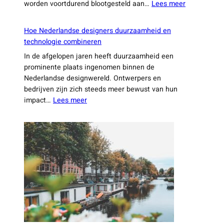
:
worden voortdurend blootgesteld aan…
Lees meer
De
kracht
Hoe Nederlandse designers duurzaamheid en
van
technologie combineren
stilte:
In de afgelopen jaren heeft duurzaamheid een
waarom
prominente plaats ingenomen binnen de
stiltegebie
Nederlandse designwereld. Ontwerpers en
in
bedrijven zijn zich steeds meer bewust van hun
Nederland
:
impact…
Lees meer
belangrijk
Hoe
zijn
Nederlandse
designers
duurzaamheid
en
technologie
combineren