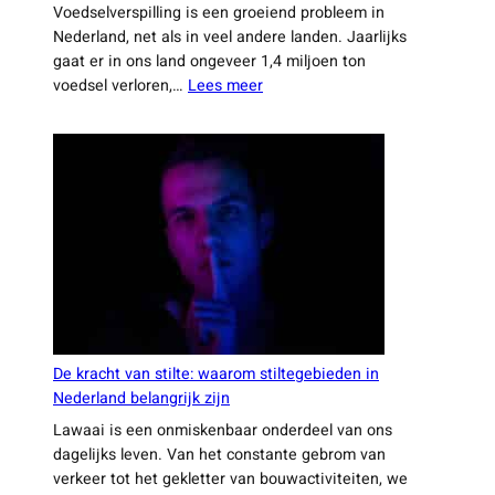
Voedselverspilling is een groeiend probleem in
uit
maken
Nederland, net als in veel andere landen. Jaarlijks
je
gaat er in ons land ongeveer 1,4 miljoen ton
vrije
:
voedsel verloren,…
Lees meer
tijd
Nederlandse
te
innovaties
halen
die
voedselverspilling
verminderen
De kracht van stilte: waarom stiltegebieden in
Nederland belangrijk zijn
Lawaai is een onmiskenbaar onderdeel van ons
dagelijks leven. Van het constante gebrom van
verkeer tot het gekletter van bouwactiviteiten, we