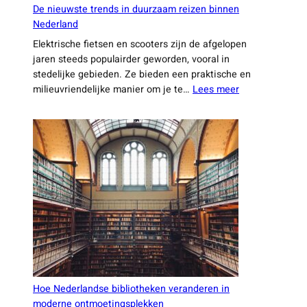
De nieuwste trends in duurzaam reizen binnen
Nederland
Elektrische fietsen en scooters zijn de afgelopen
jaren steeds populairder geworden, vooral in
stedelijke gebieden. Ze bieden een praktische en
:
milieuvriendelijke manier om je te…
Lees meer
De
nieuwste
trends
in
duurzaam
reizen
binnen
Nederland
Hoe Nederlandse bibliotheken veranderen in
moderne ontmoetingsplekken