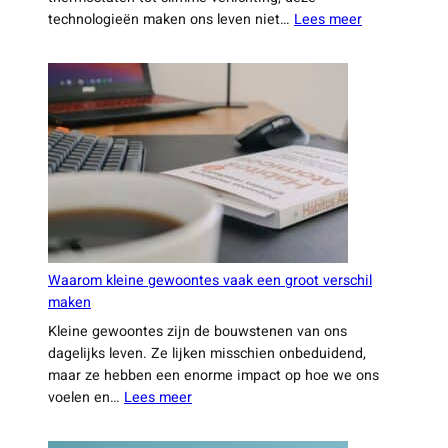
:
technologieën maken ons leven niet…
Lees meer
Hoe
technologie
ongemerkt
je
leven
slimmer
maakt
Waarom kleine gewoontes vaak een groot verschil
maken
Kleine gewoontes zijn de bouwstenen van ons
dagelijks leven. Ze lijken misschien onbeduidend,
maar ze hebben een enorme impact op hoe we ons
:
voelen en…
Lees meer
Waarom
kleine