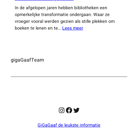
In de afgelopen jaren hebben bibliotheken een
opmerkelijke transformatie ondergaan. Waar ze
vroeger vooral werden gezien als stille plekken om
:
boeken te lenen en te…
Lees meer
Hoe
Nederlandse
bibliotheken
veranderen
gigaGaafTeam
in
moderne
ontmoetingsplekken
Instagram
Facebook
Twitter
GiGaGaaf de leukste informatie