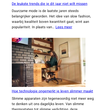
De leukste trends die je dit jaar niet wilt missen
Duurzame mode is de laatste jaren steeds
belangrijker geworden. Het idee van slow fashion,
waarbij kwaliteit boven kwantiteit gaat, wint aan
:
populariteit. In plaats van…
Lees meer
De
leukste
trends
die
je
dit
jaar
niet
wilt
missen
Hoe technologie ongemerkt je leven slimmer maakt
Slimme apparaten zijn tegenwoordig niet meer weg
te denken uit ons dagelijks leven. Van slimme
thermostaten tot slimme verlichting, deze