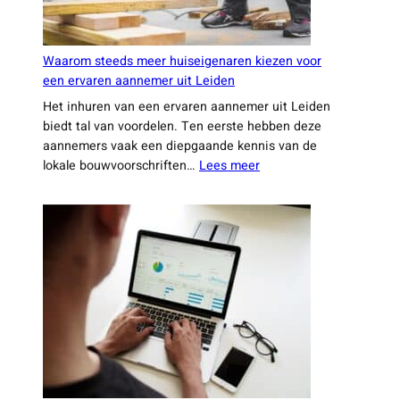
Waarom steeds meer huiseigenaren kiezen voor
een ervaren aannemer uit Leiden
Het inhuren van een ervaren aannemer uit Leiden
biedt tal van voordelen. Ten eerste hebben deze
aannemers vaak een diepgaande kennis van de
:
lokale bouwvoorschriften…
Lees meer
Waarom
steeds
meer
huiseigenaren
kiezen
voor
een
ervaren
aannemer
uit
Leiden