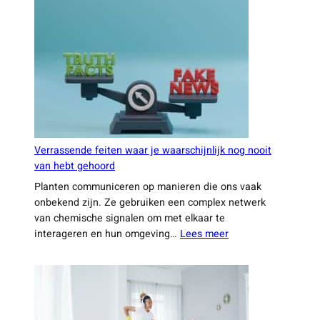
gewoontes
vaak
een
groot
verschil
maken
Verrassende feiten waar je waarschijnlijk nog nooit
van hebt gehoord
Planten communiceren op manieren die ons vaak
onbekend zijn. Ze gebruiken een complex netwerk
van chemische signalen om met elkaar te
:
interageren en hun omgeving…
Lees meer
Verrassende
feiten
waar
je
waarschijnlijk