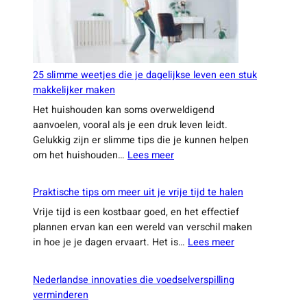
nog
nooit
van
hebt
gehoord
25 slimme weetjes die je dagelijkse leven een stuk
makkelijker maken
Het huishouden kan soms overweldigend
aanvoelen, vooral als je een druk leven leidt.
Gelukkig zijn er slimme tips die je kunnen helpen
:
om het huishouden…
Lees meer
25
slimme
Praktische tips om meer uit je vrije tijd te halen
weetjes
Vrije tijd is een kostbaar goed, en het effectief
die
plannen ervan kan een wereld van verschil maken
je
:
in hoe je je dagen ervaart. Het is…
Lees meer
dagelijkse
Praktische
leven
tips
een
Nederlandse innovaties die voedselverspilling
om
stuk
verminderen
meer
makkelijker